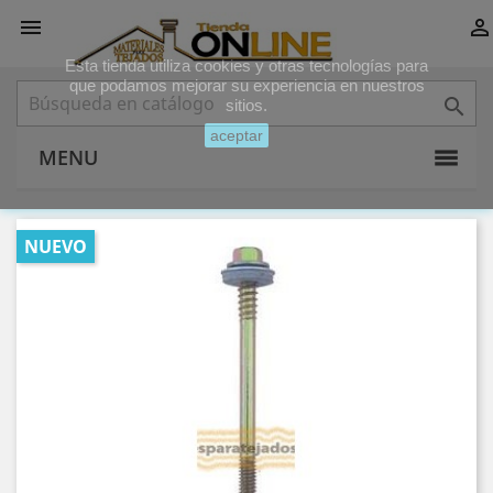


Esta tienda utiliza cookies y otras tecnologías para
que podamos mejorar su experiencia en nuestros

sitios.
aceptar
MENU
NUEVO